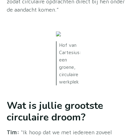
zodat circulaire opdrachten direct bij hen onder
de aandacht komen.”
Hof van
Cartesius:
een
groene,
circulaire
werkplek
Wat is jullie grootste
circulaire droom?
Tim:
“Ik hoop dat we met iedereen zoveel